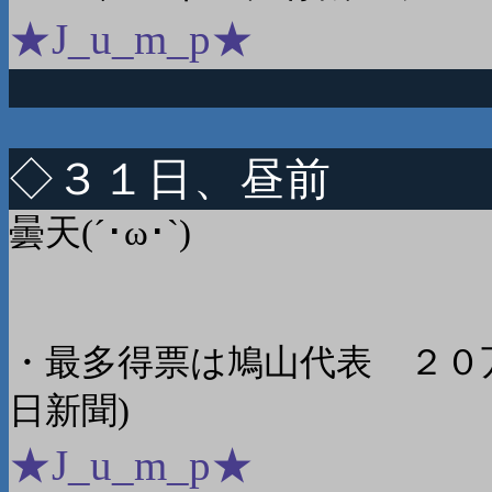
★J_u_m_p★
◇３１日、昼前
曇天(´･ω･`)
・最多得票は鳩山代表 ２０
日新聞)
★J_u_m_p★