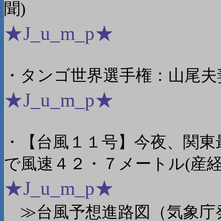
聞)
★J_u_m_p★
・タンゴ世界選手権：山尾夫
★J_u_m_p★
・【台風１１号】今夜、関東
で風速４２・７メートル(産経
★J_u_m_p★
≫台風予想進路図（気象庁発