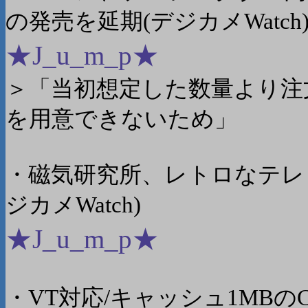
の発売を延期(デジカメWatch
★J_u_m_p★
＞「当初想定した数量より注
を用意できないため」
・磁気研究所、レトロなテレ
ジカメWatch)
★J_u_m_p★
・VT対応/キャッシュ1MBのCe