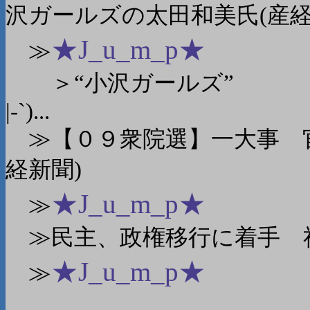
沢ガールズの太田和美氏(産経
★J_u_m_p★
≫
＞“小沢ガールズ”
|-`)...
≫【０９衆院選】一大事 官
経新聞)
★J_u_m_p★
≫
≫民主、政権移行に着手 社
★J_u_m_p★
≫