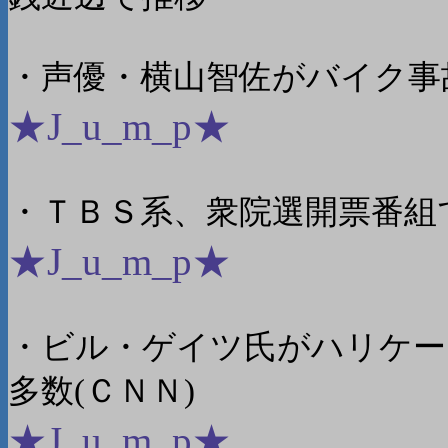
・声優・横山智佐がバイク事
★J_u_m_p★
・ＴＢＳ系、衆院選開票番組
★J_u_m_p★
・ビル・ゲイツ氏がハリケー
多数(ＣＮＮ)
★J_u_m_p★