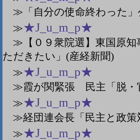
≫「自分の使命終わった」公
★J_u_m_p★
≫
≫【０９衆院選】東国原知
ただきたい」(産経新聞)
★J_u_m_p★
≫
≫霞が関緊張 民主「脱・官
★J_u_m_p★
≫
≫経団連会長「民主と政策対
★J_u_m_p★
≫