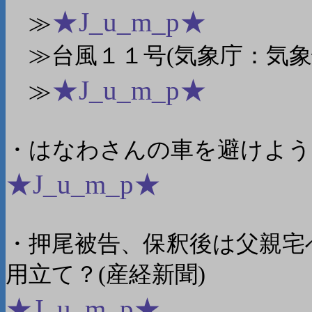
★J_u_m_p★
≫
≫台風１１号(気象庁：気象
★J_u_m_p★
≫
・はなわさんの車を避けよう
★J_u_m_p★
・押尾被告、保釈後は父親宅
用立て？(産経新聞)
★J_u_m_p★