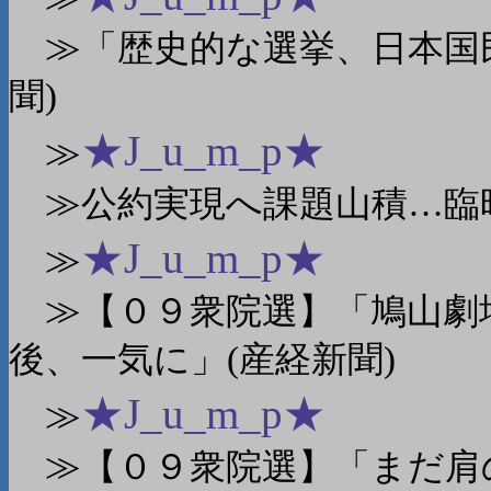
≫「歴史的な選挙、日本国民
聞)
★J_u_m_p★
≫
≫公約実現へ課題山積…臨時
★J_u_m_p★
≫
≫【０９衆院選】「鳩山劇
後、一気に」(産経新聞)
★J_u_m_p★
≫
≫【０９衆院選】「まだ肩