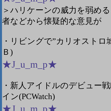
＞ハリケーンの威力を弱める
者などから懐疑的な意見が
・リビングで”カリオストロ
Ｂ)
★J_u_m_p★
・新人アイドルのデビュー戦略を
イン(PCWatch)
★J_u_m_p★