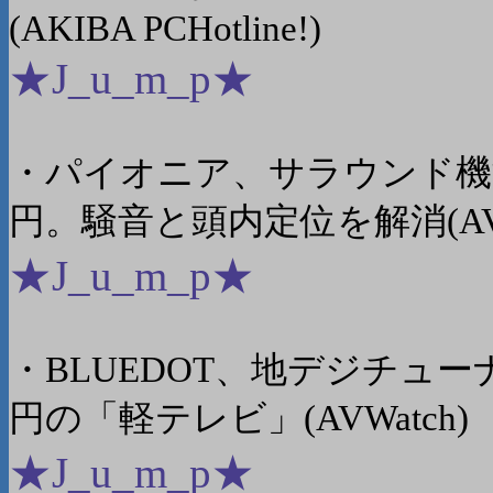
(AKIBA PCHotline!)
★J_u_m_p★
・パイオニア、サラウンド機能
円。騒音と頭内定位を解消(AVW
★J_u_m_p★
・BLUEDOT、地デジチューナ
円の「軽テレビ」(AVWatch)
★J_u_m_p★