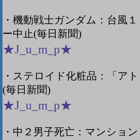
・機動戦士ガンダム：台風１
ー中止(毎日新聞)
★J_u_m_p★
・ステロイド化粧品：「アト
(毎日新聞)
★J_u_m_p★
・中２男子死亡：マンション