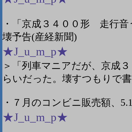
・「京成３４００形 走行音
壊予告(産経新聞)
★J_u_m_p★
＞「列車マニアだが、京成３
らいだった。壊すつもりで書
・７月のコンビニ販売額、5.
★J_u_m_p★