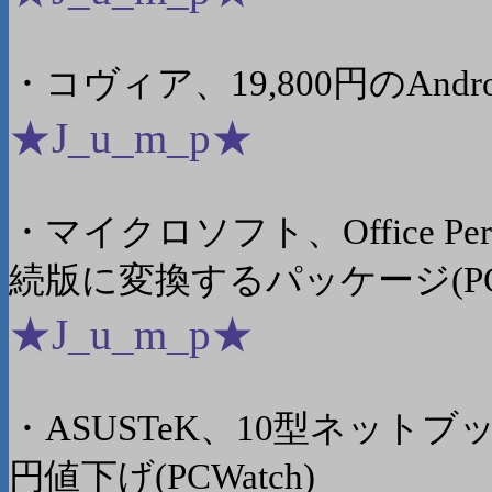
・コヴィア、19,800円のAndroi
★J_u_m_p★
・マイクロソフト、Office Per
続版に変換するパッケージ(PCW
★J_u_m_p★
・ASUSTeK、10型ネットブック「
円値下げ(PCWatch)