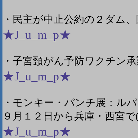
・民主が中止公約の２ダム、
★J_u_m_p★
・子宮頸がん予防ワクチン承
★J_u_m_p★
・モンキー・パンチ展：ル
９月１２日から兵庫・西宮で(
★J_u_m_p★