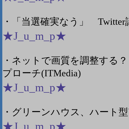
・「当選確実なう」 Twitter議
★J_u_m_p★
・ネットで画質を調整する？
プローチ(ITMedia)
★J_u_m_p★
・グリーンハウス、ハート型USB
★J_u_m_p★