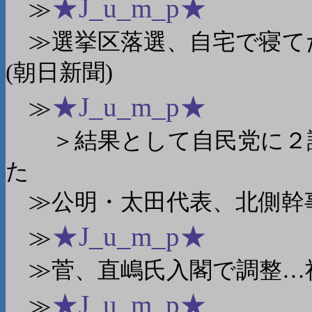
★J_u_m_p★
≫
≫選挙区落選、自宅で寝て
(朝日新聞)
★J_u_m_p★
≫
＞結果として自民党に２議
た
≫公明・太田代表、北側幹事
★J_u_m_p★
≫
≫菅、直嶋氏入閣で調整…社
★J_u_m_p★
≫