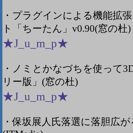
・プラグインによる機能拡張に対
ト「ちーたん」v0.90(窓の杜)
★J_u_m_p★
・ノミとかなづちを使って3
リー版」(窓の杜)
★J_u_m_p★
・保坂展人氏落選に落胆広が