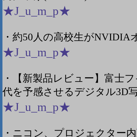
★J_u_m_p★
・約50人の高校生がNVIDIAオ
★J_u_m_p★
・【新製品レビュー】富士フイルムF
代を予感させるデジタル3D写真
★J_u_m_p★
・ニコン、プロジェクター内蔵デジ