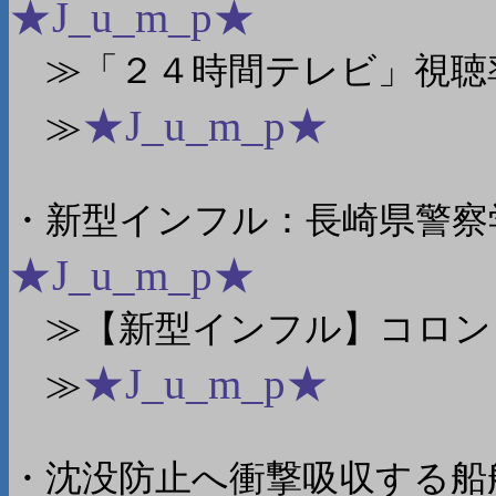
★J_u_m_p★
≫「２４時間テレビ」視聴率
★J_u_m_p★
≫
・新型インフル：長崎県警察
★J_u_m_p★
≫【新型インフル】コロンビ
★J_u_m_p★
≫
・沈没防止へ衝撃吸収する船舶