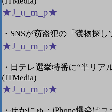
(ITMedia)
★J_u_m_p★
・SNSが窃盗犯の「獲物探しツ
★J_u_m_p★
・日テレ選挙特番に“半リア
(ITMedia)
★J_u_m_p★
・せかにゅ：iPhone爆発はユー