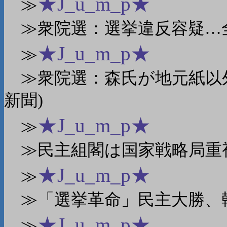
★J_u_m_p★
≫
≫衆院選：選挙違反容疑…全
★J_u_m_p★
≫
≫衆院選：森氏が地元紙以外
新聞)
★J_u_m_p★
≫
≫民主組閣は国家戦略局重視
★J_u_m_p★
≫
≫「選挙革命」民主大勝、韓
★J_u_m_p★
≫