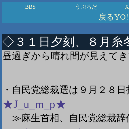
BBS
うぷろだ
X
戻るYO!!ヽ
◇３１日夕刻、８月糸
昼過ぎから晴れ間が見えてきてま
・自民党総裁選は９月２８日
★J_u_m_p★
≫麻生首相、自民党総裁辞任