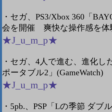
・セガ、PS3/Xbox 360「
会を開催 爽快な操作感を体験！(
★J_u_m_p★
・セガ、4人で進む、進化した
ポータブル2」(GameWatch)
★J_u_m_p★
・5pb.、PSP「Lの季節 