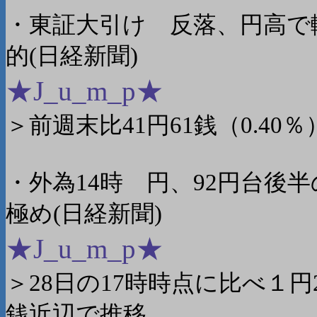
・東証大引け 反落、円高で
的(日経新聞)
★J_u_m_p★
＞前週末比41円61銭（0.40％
・外為14時 円、92円台後
極め(日経新聞)
★J_u_m_p★
＞28日の17時時点に比べ１円
銭近辺で推移