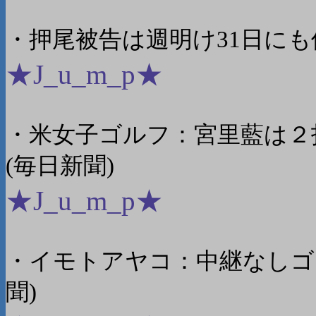
・押尾被告は週明け31日にも
★J_u_m_p★
・米女子ゴルフ：宮里藍は２
(毎日新聞)
★J_u_m_p★
・イモトアヤコ：中継なしゴ
聞)