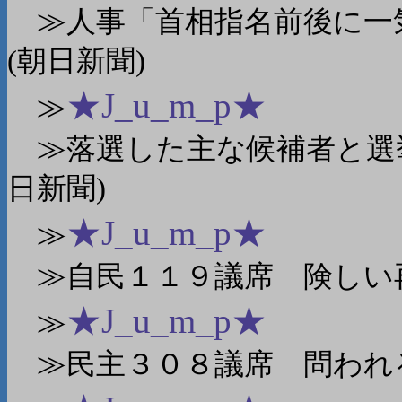
≫人事「首相指名前後に一
(朝日新聞)
★J_u_m_p★
≫
≫落選した主な候補者と選挙
日新聞)
★J_u_m_p★
≫
≫自民１１９議席 険しい再
★J_u_m_p★
≫
≫民主３０８議席 問われる