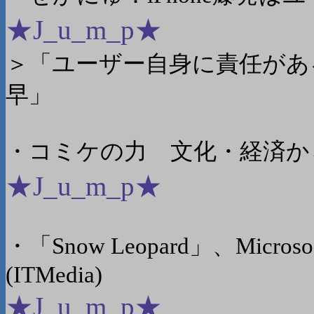
★J_u_m_p★
＞「ユーザー自身に責任があ
早」
・コミケの力 文化・経済からも注
★J_u_m_p★
・「Snow Leopard」、Micro
(ITMedia)
★J_u_m_p★