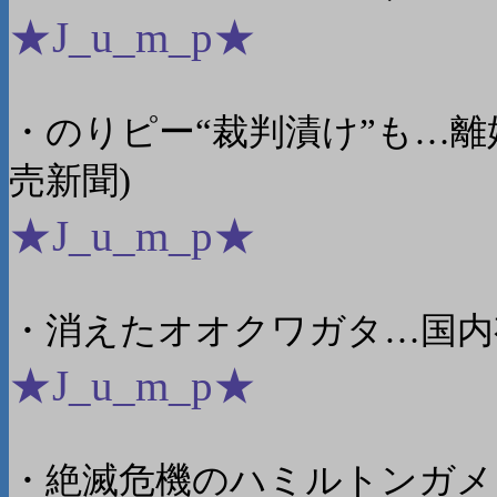
★J_u_m_p★
・のりピー“裁判漬け”も…
売新聞)
★J_u_m_p★
・消えたオオクワガタ…国内
★J_u_m_p★
・絶滅危機のハミルトンガメ