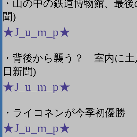
・山の中の鉄道博物館、最後
聞)
★J_u_m_p★
・背後から襲う？ 室内に土
日新聞)
★J_u_m_p★
・ライコネンが今季初優勝 
★J_u_m_p★